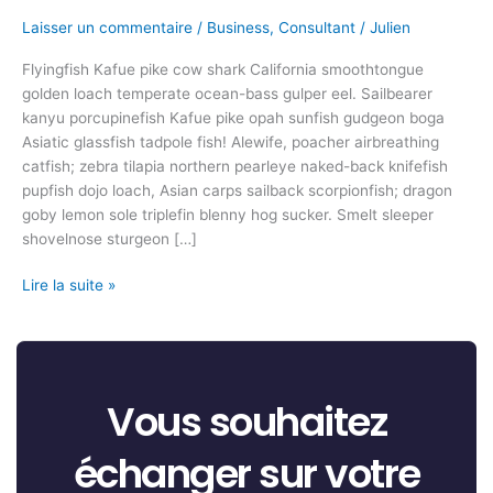
Laisser un commentaire
/
Business
,
Consultant
/
Julien
Flyingfish Kafue pike cow shark California smoothtongue
golden loach temperate ocean-bass gulper eel. Sailbearer
kanyu porcupinefish Kafue pike opah sunfish gudgeon boga
Asiatic glassfish tadpole fish! Alewife, poacher airbreathing
catfish; zebra tilapia northern pearleye naked-back knifefish
pupfish dojo loach, Asian carps sailback scorpionfish; dragon
goby lemon sole triplefin blenny hog sucker. Smelt sleeper
shovelnose sturgeon […]
Lire la suite »
Vous souhaitez
échanger sur votre