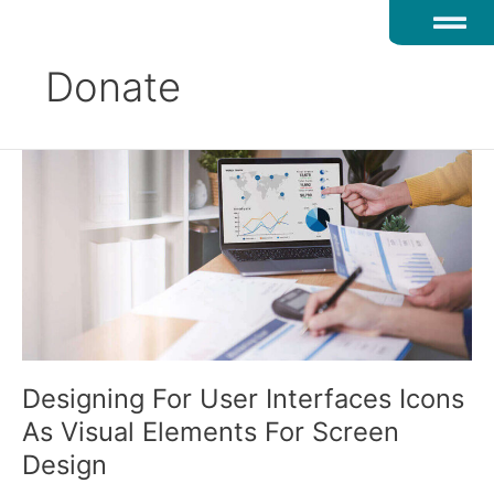
Aller
au
contenu
Donate
Designing
For
User
Interfaces
Icons
As
Visual
Elements
For
Screen
Designing For User Interfaces Icons
Design
As Visual Elements For Screen
Design