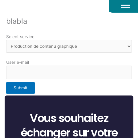
Aller
au
contenu
blabla
Select service
User e-mail
Submit
Vous souhaitez
échanger sur votre